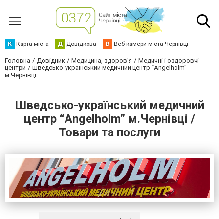
К
Карта міста
Д
Довідкова
В
Веб-камери міста Чернівці
Головна
Довідник
Медицина, здоров'я
Медичні і оздоровчі
центри
Шведсько-український медичний центр “Angelholm”
м.Чернівці
Шведсько-український медичний
центр “Angelholm” м.Чернівці /
Товари та послуги