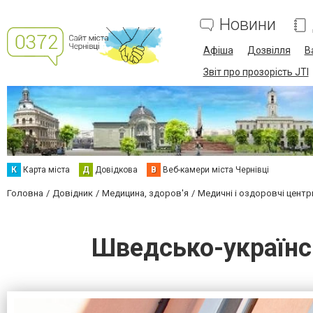
Новини
Афіша
Дозвілля
В
Звіт про прозорість JTI
К
Карта міста
Д
Довідкова
В
Веб-камери міста Чернівці
Головна
Довідник
Медицина, здоров'я
Медичні і оздоровчі центр
Шведсько-українс