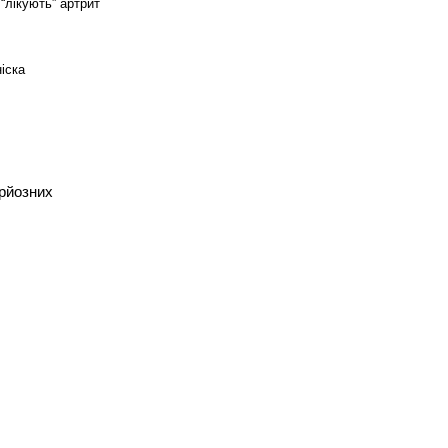
лікують” артрит 
іска
рйозних 