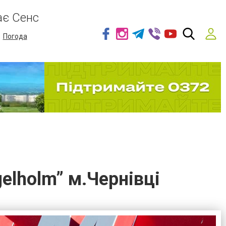
ає Сенс
Погода
lholm” м.Чернівці