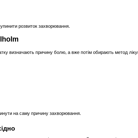
зупинити розвиток захворювання.
elholm
початку визначають причину болю, а вже потім обирають метод ліку
инути на саму причину захворювання.
хідно