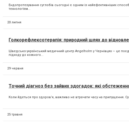
Ендопротезування суглобів сьогодні є одним із найефективніших способ
технологіям...
20 липня
Голкорефлексотерапія: природний шлях до відновле
Шведсько-український медичний центр Angelholm у Чернівцях — це поєдн
підходу до кожного...
29 червня
Точний діагноз без зайвих здогадок: які обстежен
Коли йдеться про здоров’я, важливо не втрачати часу на припущення. Су
25 травня