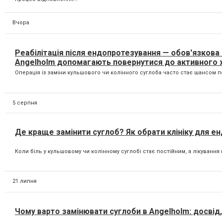
Вчора
Реабілітація після ендопротезування — обов'язкова
Angelholm допомагають повернутися до активного
Операція із заміни кульшового чи колінного суглоба часто стає шансом п
5 серпня
Де краще замінити суглоб? Як обрати клініку для е
Коли біль у кульшовому чи колінному суглобі стає постійним, а лікування
21 липня
Чому варто замінювати суглоби в Angelholm: досвід,