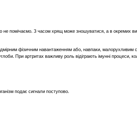
 не помічаємо. З часом хрящ може зношуватися, а в окремих ви
надмірним фізичним навантаженням або, навпаки, малорухливим 
углоби. При артритах важливу роль відіграють імунні процеси, кол
ганізм подає сигнали поступово.