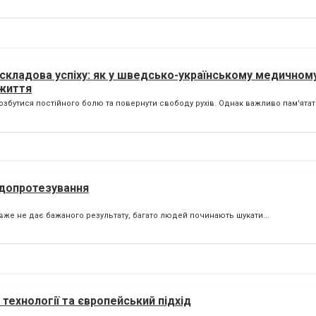
 складова успіху: як у шведсько-українському медичном
 життя
озбутися постійного болю та повернути свободу рухів. Однак важливо пам'ятати
ндопротезування
 вже не дає бажаного результату, багато людей починають шукати...
 технології та європейський підхід