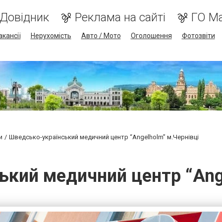
Довідник
Реклама на сайті
ГО М
акансії
Нерухомість
Авто / Мото
Оголошення
Фотозвіти
и
Шведсько-український медичний центр “Angelholm” м.Чернівці
ький медичний центр “Ange