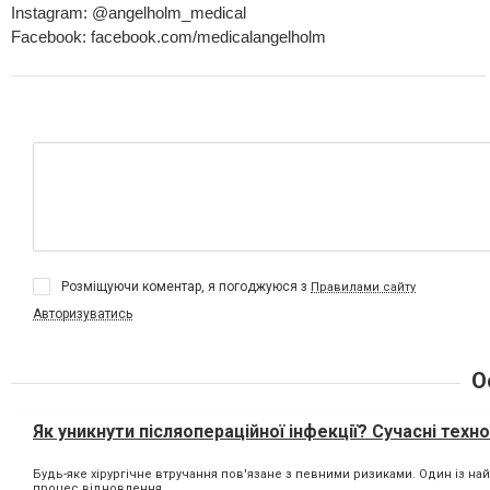
Instagram: @angelholm_medical
Facebook: facebook.com/medicalangelholm
Розміщуючи коментар, я погоджуюся з
Правилами сайту
Авторизуватись
О
Як уникнути післяопераційної інфекції? Сучасні техно
Будь-яке хірургічне втручання пов'язане з певними ризиками. Один із н
процес відновлення...