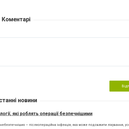
Коментарі
Від
станні новини
логії, які роблять операції безпечнішими
айнебезпечніших — післяопераційна інфекція, яка може подовжити лікування, у