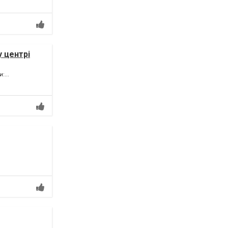
у центрі
:...