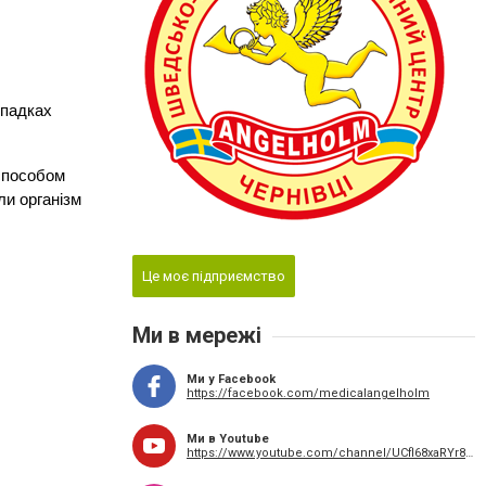
падках 
способом 
и організм 
Це моє підприємство
Ми в мережі
Ми у Facebook
https://facebook.com/medicalangelholm
Ми в Youtube
https://www.youtube.com/channel/UCfl68xaRYr8UitQ4lUrP8HQ/videos