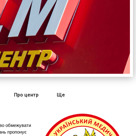
Про центр
Ще
єво обмежувати 
ань пропонує 