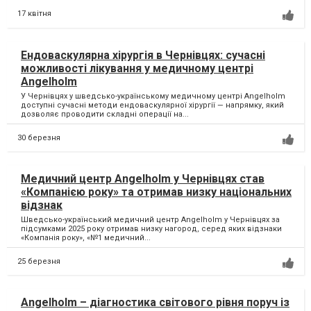
17 квітня
Ендоваскулярна хірургія в Чернівцях: сучасні
можливості лікування у медичному центрі
Angelholm
У Чернівцях у шведсько-українському медичному центрі Angelholm
доступні сучасні методи ендоваскулярної хірургії — напрямку, який
дозволяє проводити складні операції на...
30 березня
Медичний центр Angelholm у Чернівцях став
«Компанією року» та отримав низку національних
відзнак
Шведсько-український медичний центр Angelholm у Чернівцях за
підсумками 2025 року отримав низку нагород, серед яких відзнаки
«Компанія року», «№1 медичний...
25 березня
Angelholm – діагностика світового рівня поруч із