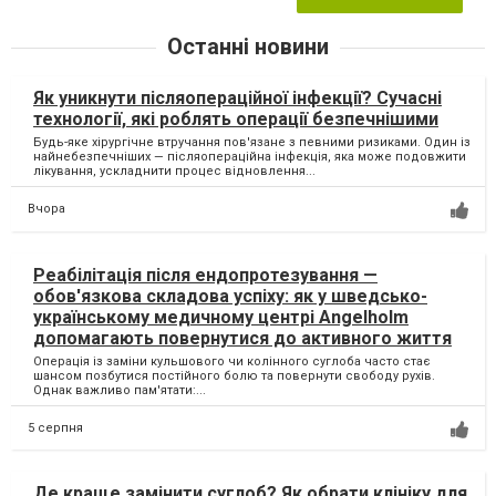
Останні новини
Як уникнути післяопераційної інфекції? Сучасні
технології, які роблять операції безпечнішими
Будь-яке хірургічне втручання пов'язане з певними ризиками. Один із
найнебезпечніших — післяопераційна інфекція, яка може подовжити
лікування, ускладнити процес відновлення...
Вчора
Реабілітація після ендопротезування —
обов'язкова складова успіху: як у шведсько-
українському медичному центрі Angelholm
допомагають повернутися до активного життя
Операція із заміни кульшового чи колінного суглоба часто стає
шансом позбутися постійного болю та повернути свободу рухів.
Однак важливо пам'ятати:...
5 серпня
Де краще замінити суглоб? Як обрати клініку для