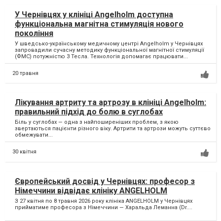
У Чернівцях у клініці Angelholm доступна
функціональна магнітна стимуляція нового
покоління
У шведсько-українському медичному центрі Angelholm у Чернівцях
запровадили сучасну методику функціональної магнітної стимуляції
(ФМС) потужністю 3 Тесла. Технологія допомагає працювати...
20 травня
Лікування артриту та артрозу в клініці Angelholm:
правильний підхід до болю в суглобах
Біль у суглобах — одна з найпоширеніших проблем, з якою
звертаються пацієнти різного віку. Артрити та артрози можуть суттєво
обмежувати...
30 квітня
Європейський досвід у Чернівцях: професор з
Німеччини відвідає клініку ANGELHOLM
З 27 квітня по 8 травня 2026 року клініка ANGELHOLM у Чернівцях
прийматиме професора з Німеччини — Харальда Леманна (Dr....