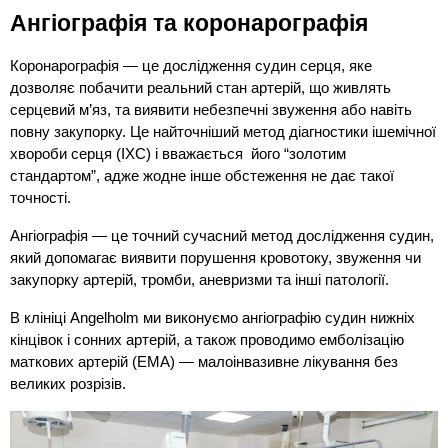
Ангіографія та коронарографія
Коронарографія — це дослідження судин серця, яке 
дозволяє побачити реальний стан артерій, що живлять 
серцевий м’яз, та виявити небезпечні звуження або навіть 
повну закупорку. Це найточніший метод діагностики ішемічної 
хвороби серця (ІХС) і вважається  його “золотим 
стандартом”, адже жодне інше обстеження не дає такої 
точності.
Ангіографія — це точний сучасний метод дослідження судин, 
який допомагає виявити порушення кровотоку, звуження чи 
закупорку артерій, тромби, аневризми та інші патології.
В клініці Angelholm ми виконуємо ангіографію судин нижніх 
кінцівок і сонних артерій, а також проводимо емболізацію 
маткових артерій (ЕМА) — малоінвазивне лікування без 
великих розрізів.