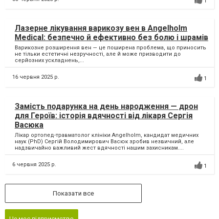
1
Лазерне лікування варикозу вен в Angelholm
Medical: безпечно й ефективно без болю і шрамів
Варикозне розширення вен — це поширена проблема, що приносить
не тільки естетичні незручності, але й може призводити до
серйозних ускладнень,...
16 червня 2025 р.
1
Замість подарунка на день народження — дрон
для Героїв: історія вдячності від лікаря Сергія
Васюка
Лікар ортопед-травматолог клініки Angelholm, кандидат медичних
наук (PhD) Сергій Володимирович Васюк зробив незвичний, але
надзвичайно важливий жест вдячності нашим захисникам....
6 червня 2025 р.
1
Показати все
Це моє підприємство