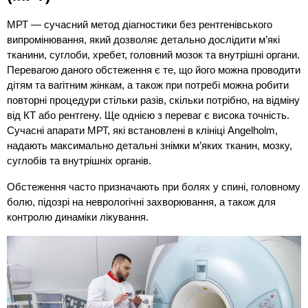
МРТ — сучасний метод діагностики без рентгенівського 
випромінювання, який дозволяє детально дослідити м’які 
тканини, суглоби, хребет, головний мозок та внутрішні органи. 
Перевагою даного обстеження є те, що його можна проводити 
дітям та вагітним жінкам, а також при потребі можна робити 
повторні процедури стільки разів, скільки потрібно, на відміну 
від КТ або рентгену. Ще однією з переваг є висока точність. 
Сучасні апарати МРТ, які встановлені в клініці Angelholm, 
надають максимально детальні знімки м’яких тканин, мозку, 
суглобів та внутрішніх органів.
Обстеження часто призначають при болях у спині, головному 
болю, підозрі на неврологічні захворювання, а також для 
контролю динаміки лікування.