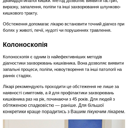
дванадцятипалої кишки. Метод дозволяє виявити гастрит, 
виразку, запалення, поліпи та інші захворювання шлунково-
кишкового тракту.
Обстеження допомагає лікарю встановити точний діагноз при 
болях у животі, печії, нудоті чи порушеннях травлення.
Колоноскопія
Колоноскопія є одним із найефективніших методів 
діагностики захворювань кишківника. Вона дозволяє виявити 
запальні процеси, поліпи, новоутворення та інші патології на 
ранніх стадіях.
Лікарі рекомендують проходити це обстеження не лише за 
наявності симптомів, а й для профілактики захворювань 
кишківника раз на рік, починаючи з 45 років. Для людей з 
обтяженою спадковістю — раніше. Для більшої 
конкретики краще порадитись з Вашим лікуючим лікарем.