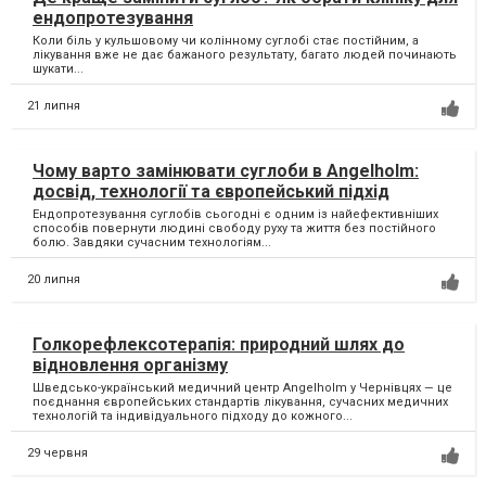
ендопротезування
Коли біль у кульшовому чи колінному суглобі стає постійним, а
лікування вже не дає бажаного результату, багато людей починають
шукати...
21 липня
Чому варто замінювати суглоби в Angelholm:
досвід, технології та європейський підхід
Ендопротезування суглобів сьогодні є одним із найефективніших
способів повернути людині свободу руху та життя без постійного
болю. Завдяки сучасним технологіям...
20 липня
Голкорефлексотерапія: природний шлях до
відновлення організму
Шведсько-український медичний центр Angelholm у Чернівцях — це
поєднання європейських стандартів лікування, сучасних медичних
технологій та індивідуального підходу до кожного...
29 червня