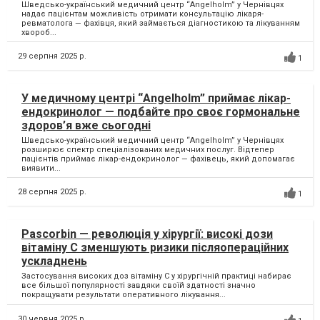
Шведсько-український медичний центр “Angelholm” у Чернівцях
надає пацієнтам можливість отримати консультацію лікаря-
ревматолога — фахівця, який займається діагностикою та лікуванням
хвороб...
29 серпня 2025 р.
1
У медичному центрі “Angelholm” приймає лікар-
ендокринолог — подбайте про своє гормональне
здоров’я вже сьогодні
Шведсько-український медичний центр “Angelholm” у Чернівцях
розширює спектр спеціалізованих медичних послуг. Відтепер
пацієнтів приймає лікар-ендокринолог — фахівець, який допомагає
виявити...
28 серпня 2025 р.
1
Pascorbin — революція у хірургії: високі дози
вітаміну С зменшують ризики післяопераційних
ускладнень
Застосування високих доз вітаміну С у хірургічній практиці набирає
все більшої популярності завдяки своїй здатності значно
покращувати результати оперативного лікування...
30 червня 2025 р.