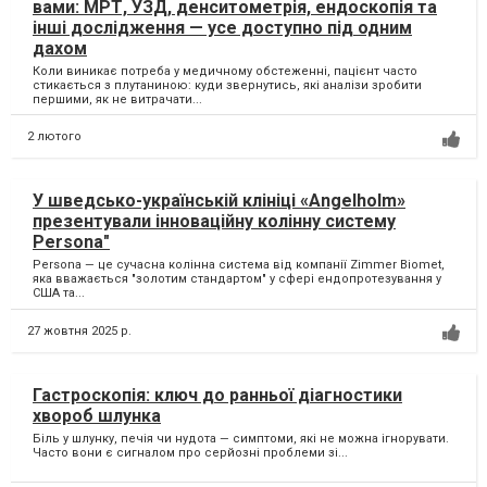
вами: МРТ, УЗД, денситометрія, ендоскопія та
інші дослідження — усе доступно під одним
дахом
Коли виникає потреба у медичному обстеженні, пацієнт часто
стикається з плутаниною: куди звернутись, які аналізи зробити
першими, як не витрачати...
2 лютого
У шведсько-українській клініці «Angelholm»
презентували інноваційну колінну систему
Persona"
Persona — це сучасна колінна система від компанії Zimmer Biomet,
яка вважається "золотим стандартом" у сфері ендопротезування у
США та...
27 жовтня 2025 р.
Гастроскопія: ключ до ранньої діагностики
хвороб шлунка
Біль у шлунку, печія чи нудота — симптоми, які не можна ігнорувати.
Часто вони є сигналом про серйозні проблеми зі...