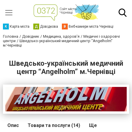
К
Карта міста
Д
Довідкова
В
Веб-камери міста Чернівці
Головна
Довідник
Медицина, здоров'я
Медичні і оздоровчі
центри
Шведсько-український медичний центр “Angelholm”
м.Чернівці
Шведсько-український медичний
центр “Angelholm” м.Чернівці
Опис
Товари та послуги (14)
Ще