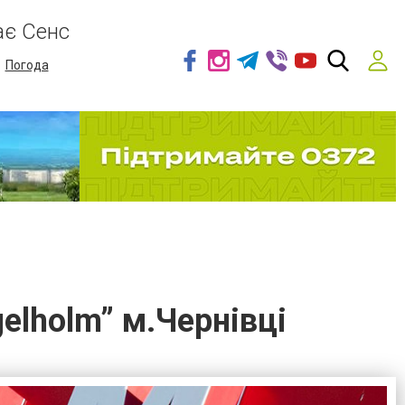
ає Сенс
Погода
lholm” м.Чернівці