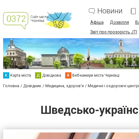
Новини
Афіша
Дозвілля
В
Звіт про прозорість JTI
К
Карта міста
Д
Довідкова
В
Веб-камери міста Чернівці
Головна
Довідник
Медицина, здоров'я
Медичні і оздоровчі центр
Шведсько-українс