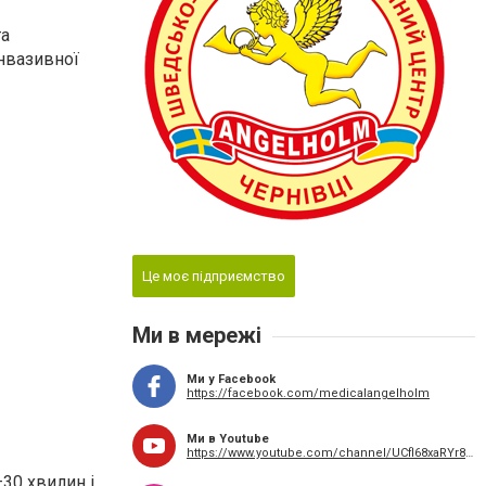
та
інвазивної
Це моє підприємство
Ми в мережі
Ми у Facebook
https://facebook.com/medicalangelholm
Ми в Youtube
https://www.youtube.com/channel/UCfl68xaRYr8UitQ4lUrP8HQ/videos
30 хвилин і