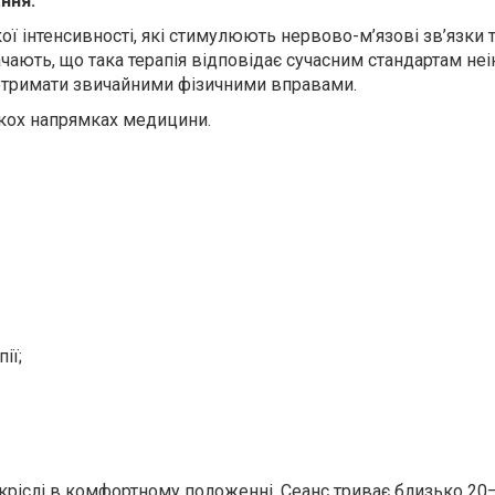
ння.
ої інтенсивності, які стимулюють нервово-м’язові зв’язки 
начають, що така терапія відповідає сучасним стандартам не
 отримати звичайними фізичними вправами.
ькох напрямках медицини.
ії;
 кріслі в комфортному положенні. Сеанс триває близько 20–