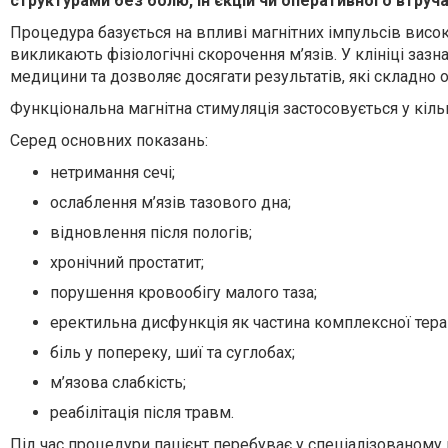
структурами без болю, ін’єкцій чи оперативного втруча
Процедура базується на впливі магнітних імпульсів висок
викликають фізіологічні скорочення м’язів. У клініці заз
медицини та дозволяє досягати результатів, які складно
Функціональна магнітна стимуляція застосовується у кіл
Серед основних показань:
нетримання сечі;
ослаблення м’язів тазового дна;
відновлення після пологів;
хронічний простатит;
порушення кровообігу малого таза;
еректильна дисфункція як частина комплексної терап
біль у попереку, шиї та суглобах;
м’язова слабкість;
реабілітація після травм.
Під час процедури пацієнт перебуває у спеціалізованому