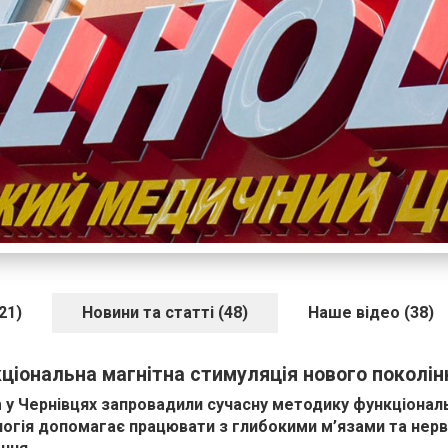
21)
Новини та статті (48)
Наше відео (38)
кціональна магнітна стимуляція нового поколін
 у Чернівцях запровадили сучасну методику функціонал
ологія допомагає працювати з глибокими м’язами та нер