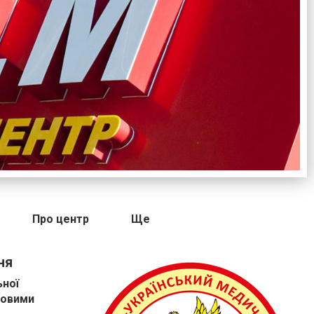
Про центр
Ще
ня
ьної
вовими