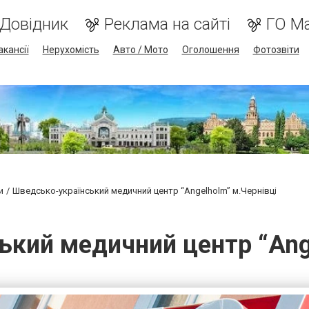
Довідник
Реклама на сайті
ГО М
акансії
Нерухомість
Авто / Мото
Оголошення
Фотозвіти
и
Шведсько-український медичний центр “Angelholm” м.Чернівці
ький медичний центр “Ange